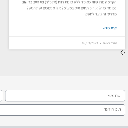
הקדמה מהו סיווג כמוסד ללא כוונות רווח (מלכ"ר) ומי חייב ברישום
איך לפתוח קליניקה פרטית - מדריך להקמה, עלויות 
כמוסד כזה? איך פותחים תיק במע"מ? אלו מסמכים יש להגיש?
מרופא מומחה ליזם רפואי: המדריך המלא להקמת קליניקה פר
מדריך זה נועד לספק
קרא עוד »
עורך ראשי
09/03/2023