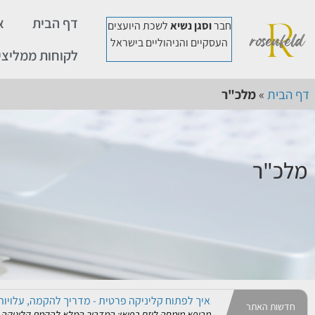
דף הבית
א
חבר
וסגן נשיא
לשכת היועצים
העסקיים והניהוליים בישראל
לקוחות ממליצי
דף הבית
»
מלכ"ר
מלכ"ר
ייעוץ עסקי לעסק משפחתי: כשהשולחן במשרד מתח
אין זירה עסקית מורכבת, נפיצה וטעונה יותר מזו של עסק מ
איך לפתוח קליניקה פרטית - מדריך להקמה, עלויות 
חדשות האתר
מרופא מומחה ליזם רפואי: המדריך המלא להקמת קליניקה פר