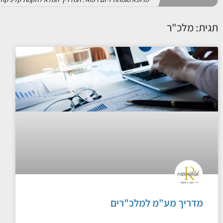
הרצאות בנושא קבלת החלטות ויזמות - מומחה עסק
הרצאות בנושא קבלת החלטות- דר מנשה רוזנפלד אחד הפערים 
תגית: מלכ"ר
ליווי מנהלים: ייעוץ אישי וקואצ'ינג למנכ''לים
ליווי ואימון מנהלים- מנוף הצמיחה של הארגון להיות מנהל ז
סטטיסטיקה על עסקים בישראל 2026 - נתונים, מגמות ושרידות עסקית
כמה עסקים פעילים בישראל? כמה נפתחים וכמה נסגרים כל 
שליטה בתזרים מזומנים
שליטה בתזרים מזומנים היא אחד הכלים הקריטיים ביותר לניה
הבראת עסקים
כל בעל עסק מנוסה יודע שלכל עסק יש עליות ומורדות – תק
הכנת תוכנית עסקית- מפת הדרכים שלכם להצלחת 
בעולם היזמות והניהול, רעיון טוב הוא רק נקודת ההתחלה. קי
איך לעשות מחקר שוק- דר' מנשה רוזנפלד
מחקר שוק הוא הרבה מעבר לאיסוף נתונים סטטיסטיים – זוה
ייעוץ עסקי לעורכי דין: המדריך המלא לניהול משרד ע
בואו נשים את האמת על השולחן כבר בשורה הראשונה: היכול
מדריך מע"מ למלכ"רים
ייעוץ עסקי לעסק משפחתי: כשהשולחן במשרד מתח
אין זירה עסקית מורכבת, נפיצה וטעונה יותר מזו של עסק מ