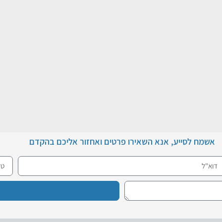
וייעוץ עסקי
טית המעבר מרופא מומחה או איש צוות רפואי בכיר לבעלים של מוסד רפואי עצמאי הוא צ
אשמח לסייע, אנא השאירו פרטים ואחזור אליכם בהקדם