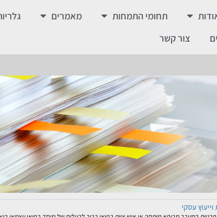
ודות
תחומי התמחות
מאמרים
גלריות
ם
צור קשר
בר לשולחן השבת
שפחתי. בניגוד לכל מודל עסקי "סטרילי", כאן הגבולות מטושטשים כמעט בהגדרה; ההיררכי
וייעוץ עסקי
טית המעבר מרופא מומחה או איש צוות רפואי בכיר לבעלים של מוסד רפואי עצמאי הוא צ