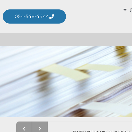
054-548-4444
ה הניהולית מתנגשת חזיתית...
עד מרגש, אך הוא טומן בחובו אתגרים...