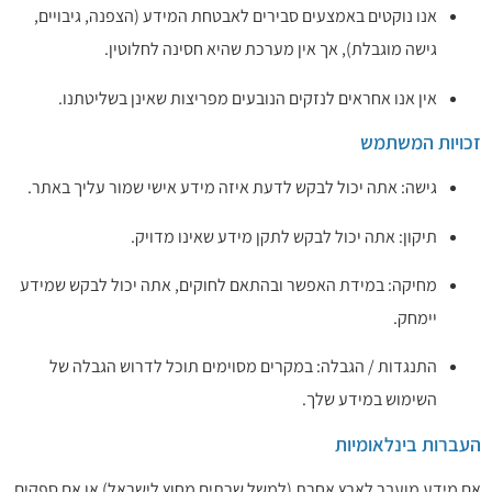
אנו נוקטים באמצעים סבירים לאבטחת המידע (הצפנה, גיבויים,
גישה מוגבלת), אך אין מערכת שהיא חסינה לחלוטין.
אין אנו אחראים לנזקים הנובעים מפריצות שאינן בשליטתנו.
זכויות המשתמש
גישה: אתה יכול לבקש לדעת איזה מידע אישי שמור עליך באתר.
תיקון: אתה יכול לבקש לתקן מידע שאינו מדויק.
מחיקה: במידת האפשר ובהתאם לחוקים, אתה יכול לבקש שמידע
יימחק.
התנגדות / הגבלה: במקרים מסוימים תוכל לדרוש הגבלה של
השימוש במידע שלך.
העברות בינלאומיות
אם מידע מועבר לארץ אחרת (למשל שרתים מחוץ לישראל) או אם ספקים