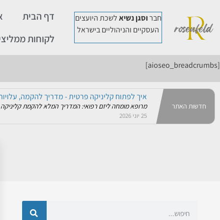
דף הבית
א
חבר
וסגן נשיא
לשכת היועצים
העסקיים והניהוליים בישראל
ייעוץ עסקי לעסק משפחתי: כשהשולחן במשרד מתח
לקוחות ממליצי
אין זירה עסקית מורכבת, נפיצה וטעונה יותר מזו של עסק מ
08 דצמבר 2025
[aioseo_breadcrumbs]
איך לפתוח קליניקה פרטית - מדריך להקמה, עלויות 
מרופא מומחה ליזם רפואי: המדריך המלא להקמת קליניקה פר
25 יוני 2026
הרצאות בנושא קבלת החלטות ויזמות - מומחה עסק
חדשות האתר
הרצאות בנושא קבלת החלטות- דר מנשה רוזנפלד אחד הפערים 
25 יוני 2026
ליווי מנהלים: ייעוץ אישי וקואצ'ינג למנכ''לים
ליווי ואימון מנהלים- מנוף הצמיחה של הארגון להיות מנהל ז
25 יוני 2026
סטטיסטיקה על עסקים בישראל 2026 - נתונים, מגמות ושרידות עסקית
כמה עסקים פעילים בישראל? כמה נפתחים וכמה נסגרים כל 
10 מרץ 2026
שליטה בתזרים מזומנים
שליטה בתזרים מזומנים היא אחד הכלים הקריטיים ביותר לניה