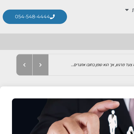
054-548-4444
ה הניהולית מתנגשת חזיתית...
עד מרגש, אך הוא טומן בחובו אתגרים...
בין ניהול בפועל. בעלים של חברות,...
 מוכשרים ובעלי מוטיבציה...
שכה המרכזית לסטטיסטיקה), הסוכנות...
ת – כסף שנכנס ויוצא בעיתויים...