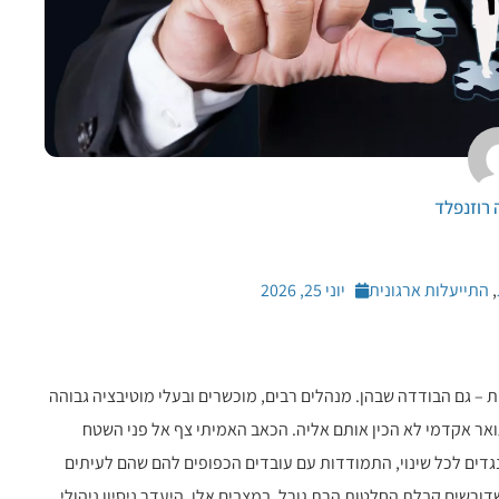
חלץ עסק ממשבר פיננסי או תפעולי,...
תים קריטיים. בדיוק בתווך...
רוזנפלד
יאות בשטח. בעולם העסקי הדינמי,...
,
התייעלות ארגונית
יוני 25, 2026
י נדיר – לא מעידה דבר וחצי דבר על...
ה הניהולית מתנגשת חזיתית...
ת – גם הבודדה שבהן. מנהלים רבים, מוכשרים ובעלי מוטיבציה גבוהה
אר אקדמי לא הכין אותם אליה. הכאב האמיתי צף אל פני השטח
גדים לכל שינוי, התמודדות עם עובדים הכפופים להם שהם לעיתים
עד מרגש, אך הוא טומן בחובו אתגרים...
דורשים קבלת החלטות הרת גורל. במצבים אלו, היעדר ניסיון ניהולי