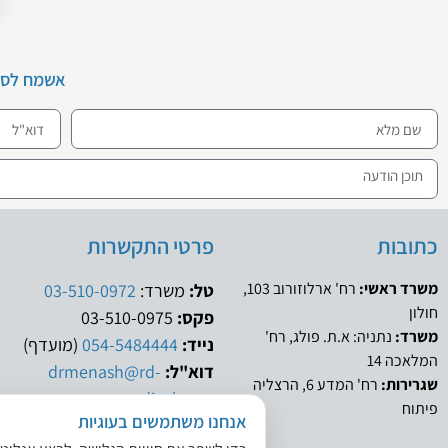
אשמח לסיי
כתובות
פרטי התקשרות
משרד ראשי:
רח' ארלוזורוב 103,
טל:
משרד:
03-510-0972
חולון
פקס:
03-510-0975
משרד:
נתניה: א.ת. פולג, רח'
נייד:
054-5484444
(מועדף)
המלאכה 14
דוא"ל:
drmenash@rd-
שגרירות:
רח' המדע 6, הרצליה
medical.com
פיתוח
אנחנו משתמשים בעוגיות