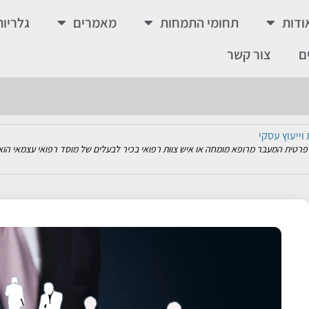
ודות
תחומי התמחות
מאמרים
גלריות
בר לשולחן השבת
ם
צור קשר
שפחתי. בניגוד לכל מודל עסקי "סטרילי", כאן הגבולות מטושטשים כמעט בהגדרה; ההיררכי
וייעוץ עסקי
טית המעבר מרופא מומחה או איש צוות רפואי בכיר לבעלים של מוסד רפואי עצמאי הוא צ
י
הכואבים והנפוצים ביותר בעולם העסקי והארגוני הוא הדיסוננס שבין מומחיות מקצועית ל
ו אחת המשימות המורכבות ביותר בארגון, ולעיתים קרובות – גם הבודדה שבהן. מנהלים רבים,
שנה? מהם שיעורי השרידות? הנתונים הבאים מבוססים על דוחות רשמיים של הלמ"ס (הל
ול עסק בריא. עסקים רבים שמראים רווח על הנייר נקלעים לקשיים דווקא בגלל חוסר נזילו