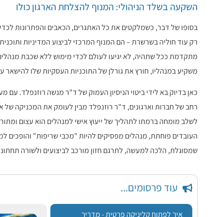
השקעה בשלד הניהולי: המנוף להצלחת הארגון כולו
בסופו של דבר, כשמלקטים את כל האתגרים, הכאבים והפתרונות לכדי 
רק עוד חוליה בשרשרת – הם המנוף המרכזי לביצוע המדיניות ותוכנית 
מתקדמת ככל שתהיה, לא יגיעו לעולם לכדי מימוש ללא שכבת מנהלים 
משקיע במנהליו, חורץ את גורלן של התוכניות העסקיות שלו להישאר על 
רחב של חברות וארגונים, ד"ר רוזנפלד מבין לעומק את המכניקה של אר
לשלב מומחה ברמתו לתהליך של ייעוץ אישי למנהלים הוא עצום ומתורגם
העובדים פוחתת, מנהלים מפסיקים להיות "מכבי שריפות" והופכים למת
שמסוגלת, הלכה למעשה, לתרגם חזון מורכב לביצועים ולשורה תחתונ
עוד פרסומים...
איך לפתוח קליניקה פרטית - מדריך