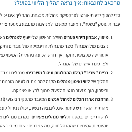
מהכאב לתוצאות: איך נראה תהליך הליווי בפועל?
כדי להפוך ידע תיאורטי לפרקטיקה ניהולית מנצחת, התהליך אינו יכ
עבודת עומק "בשטח". המעבר ממשבר למנהיגות מתבצע במספר צירים
מיפוי, אבחון וזיהוי פערים
השלב הראשון של
ייעוץ למנהלים
באר
ניצבים מול המנהל? כיצד מתנהלת הדינמיקה מול עובדים ותיקי
ולצרכים האישיים של המנהל.
בניית "שריר" קבלת ההחלטות וניהול משברים:
מנהלים נמדדים
תהליך של
ליווי ואימון מנהלים
מקנה להם מתודולוגיות מובנות לנ
וביטחון, תוך מזעור הנטייה לפעול מתוך לחץ או פאניקה.
הרחבת ארגז הכלים לניהול אנשים
מהותית. הוא דורש פיתוח אינטליגנציה רגשית, יכולת ניהול קו
להשגת יעדים. במסגרת
ליווי מנהלים צעירים
, כמו גם מנהלים מ
יומיומיות אמיתיות שהמנהל חווה, מה שמבטיח יישום מיידי בשט