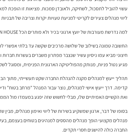
עשוי להוביל לתסכול, לשחיקה, ולאובדן סמכות. מציאות זו הופכת ל
ליווי מנהלים צעירים לקריטי למניעת טעויות יקרות וצריבה של תבניות ני
למה נדרשת מעורבות של יועץ ארגוני בכיר ולא פותרים הכל IN HOUSE?
התשובה טמונה בשילוב של שלושה מרכיבים שקשה עד בלתי אפשרי למצוא 
חיצוני מביא עמו ניסיון עשיר שנצבר מפתרון משברים בעשרות חברות וא
מגיע נטול פניות, מנותק מהפוליטיקה הארגונית הפנימית, ומסוגל לשק
תהליך ייעוץ למנהלים מקנה להנהלת החברה שקט תעשייתי, מתוך הבנה
קדימה. דרך ייעוץ אישי למנהלים, נוצר עבור המנהל "מרחב בטוח" ודי
ואת הקשיים האמיתיים שלו, מבלי לחשוש שזה יפגע במעמדו מול הממונ
בסופו של דבר, ארגון שמשקיע בשירות של ליווי ואימון מנהלים, מבין 
מנהלים מקצועי הופך מנהלים מהססים למנהיגים בטוחים בעצמם, בעלי 
החברה כולה להישגים חסרי תקדים.