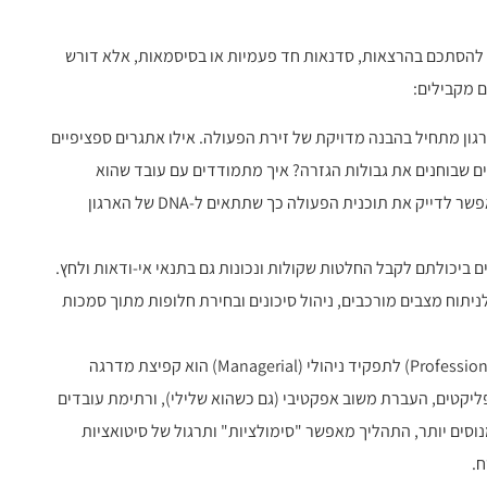
ול להסתכם בהרצאות, סדנאות חד פעמיות או בסיסמאות, אלא דורש
 מקבילים:
גון מתחיל בהבנה מדויקת של זירת הפעולה. אילו אתגרים ספציפיים
ם שבוחנים את גבולות הגזרה? איך מתמודדים עם עובד שהוא
אוטוריטה מקצועית חזקה, אך דורש הכוונה ניהולית? המיפוי מאפשר לדייק את תוכנית הפעולה כך שתתאים ל-DNA של הארגון
 ביכולתם לקבל החלטות שקולות ונכונות גם בתנאי אי-ודאות ולחץ.
יתוח מצבים מורכבים, ניהול סיכונים ובחירת חלופות מתוך סמכות
המעבר מתפקיד ביצועי (Professional) לתפקיד ניהולי (Managerial) הוא קפיצת מדרגה
נפליקטים, העברת משוב אפקטיבי (גם כשהוא שלילי), ורתימת עובדים
נוסים יותר, התהליך מאפשר "סימולציות" ותרגול של סיטואציות
ח.