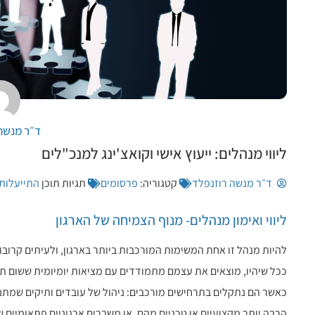
ופות שפל, תקופות שיא וגם משברים של ממש. הבראת עסקים היא תהליך מקצועי שמטרתו ל
הארגון
ים מרחק גדול בין חזון מבריק לבין עסק רווחי ומתפקד רצוף באתגרים, החלטות פיננסיות וצמ
ד״ר מנשה 
י המתודולוגיה המובנית המאפשרת לארגונים לגשר על הפער בין ההנחה העסקית לבין המצ
ליווי מנהלים: ייעוץ אישי וקואצ'ינג למנכ"לים
ד״ר מנשה רוזנפלד
קטגוריה:
פרסומים
תגיות תוכן
התייעלות
ורכי דין רווחי
ת שלכם לנסח כתב תביעה מבריק, לפרק התנגדויות בחקירה נגדית או למצוא תקדים משפט
ליווי ואימון מנהלים- מנוף הצמיחה של הארגון
בר לשולחן השבת
שפחתי. בניגוד לכל מודל עסקי "סטרילי", כאן הגבולות מטושטשים כמעט בהגדרה; ההיררכי
להיות מנהל זו אחת המשימות המורכבות ביותר בארגון, ולעיתים קרובו
ככל שיהיו, מוצאים את עצמם מתמודדים עם מציאות יומיומית ששום תו
וייעוץ עסקי
כאשר הם נתקלים בתרחישים מורכבים: ניהול של עובדים ותיקים שמתנ
טית המעבר מרופא מומחה או איש צוות רפואי בכיר לבעלים של מוסד רפואי עצמאי הוא צ
הרבה יותר מקצועיים או טכניים מהם, או משברים ארגוניים פתאומיים ש