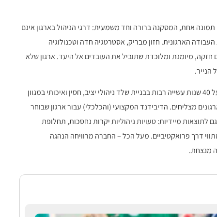
תמונה אחת, המסקנה ברורה וחד משמעית: דרגי הניהול בארגון אינם
העבודה הארגונית. חזון מבריק, אסטרטגיה חדה וטכנולוגיה
חזקה, מיומנת ומלוכדת שתוביל את העובדים אל היעד. ארגון שלא
הנייר.
כאן בדיוק בא לידי ביטוי הניסיון העמוק של ד"ר מנשה רוזנפלד. עם מעל 40 שנות עשייה רבות בבניית שלד ניהולי יציב, חסין ואיכותי במגוון
גונים מצליחים. הדיבידנד המקצועי (והכלכלי) עבור ארגון שבוחר
 לתוצאות מיידיות: טעויות ניהוליות יקרות נחסכות, תחלופת
ווי דרך פרואקטיביים. מעל הכל – החברה מרוויחה הנהגה
ה מנצחת.