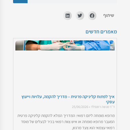
10 מרץ 2026
הבראת עסקים
שיתוף
כל בעל עסק מנוסה יודע שלכל עסק יש עליות ומורדות – תק
10 מרץ 2026
מאמרים חדשים
הכנת תוכנית עסקית- מפת הדרכים שלכם להצלחת 
בעולם היזמות והניהול, רעיון טוב הוא רק נקודת ההתחלה. קי
14 דצמבר 2025
איך לעשות מחקר שוק- דר' מנשה רוזנפלד
מחקר שוק הוא הרבה מעבר לאיסוף נתונים סטטיסטיים – זוה
14 דצמבר 2025
ייעוץ עסקי לעורכי דין: המדריך המלא לניהול משרד ע
בואו נשים את האמת על השולחן כבר בשורה הראשונה: היכול
08 דצמבר 2025
ייעוץ עסקי לעסק משפחתי: כשהשולחן במשרד מתח
איך לפתוח קליניקה פרטית – מדריך להקמה, עלויות וייעוץ
עסקי
אין זירה עסקית מורכבת, נפיצה וטעונה יותר מזו של עסק מ
ד״ר מנשה רוזנפלד
25/06/2026
08 דצמבר 2025
מרופא מומחה ליזם רפואי: המדריך המלא להקמת קליניקה פרטית
איך לפתוח קליניקה פרטית - מדריך להקמה, עלויות 
המעבר מרופא מומחה או איש צוות רפואי בכיר לבעלים של מוסד
מרופא מומחה ליזם רפואי: המדריך המלא להקמת קליניקה פר
רפואי עצמאי הוא צעד מרגש,
25 יוני 2026