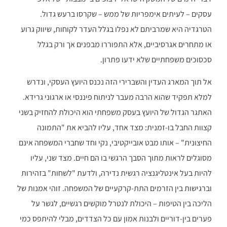
עסקים – לעיתים אימפריות של ממש – שקרסו ברעש גדול.
הטרגדיה היא שמרביתם לא נפלו בגלל העדר לקוחות, שיווק גרוע
או מתחרים אגרסיביים, אלא התפוררו מבפנים אך ורק בגלל
סכסוכים משפחתיים שלא ידעו פתרון.
אל תוך המארג העדין והשברירי הזה נכנס היועץ העסקי, ונדרש
למלא תפקיד שהוא הרבה מעבר לניתוח פיננסי או ארגוני גרידא.
האתגר הגדול של היועץ בעסק משפחתי הוא היכולת להחזיק בשני
קצוות החבל בו-זמנית: מצד אחד, עליו להביא את "התמונה
החיצונית" – אותו מבט אובייקטיבי, נקי וחד שחברי המשפחה אינם
מסוגלים לראות מתוך הסבך הרגשי בו הם חיים. מצד שני, עליו
להיות בעל אינטליגנציה רגשית נדירה, ולדעת "לשחות" בזהירות
וברגישות בין הזרמים התת-קרקעיים של המשפחה. זוהי אמנות של
הליכה בין הטיפות – היכולת לנטרל מוקשים רגשיים, לגשר על
פערים בין-דוריים ולבנות אמון עם כל הצדדים, מבלי להיתפס כמי