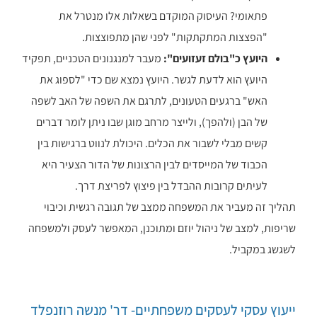
פתאומי? העיסוק המוקדם בשאלות אלו מנטרל את
"הפצצות המתקתקות" לפני שהן מתפוצצות.
היועץ כ"בולם זעזועים":
מעבר למנגנונים הטכניים, תפקיד
היועץ הוא לדעת לגשר. היועץ נמצא שם כדי "לספוג את
האש" ברגעים הטעונים, לתרגם את השפה של האב לשפה
של הבן (ולהפך), ולייצר מרחב מוגן שבו ניתן לומר דברים
קשים מבלי לשבור את הכלים. היכולת לנווט ברגישות בין
הכבוד של המייסדים לבין הרצונות של הדור הצעיר היא
לעיתים קרובות ההבדל בין פיצוץ לפריצת דרך.
תהליך זה מעביר את המשפחה ממצב של תגובה רגשית וכיבוי
שריפות, למצב של ניהול יוזם ומתוכנן, המאפשר לעסק ולמשפחה
לשגשג במקביל.
ייעוץ עסקי לעסקים משפחתיים- דר' מנשה רוזנפלד