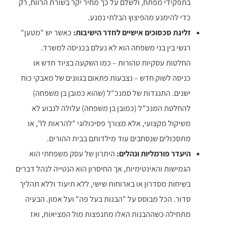
בתפקידי מפתח, ולשלם על כך מחיר יקר בשורת הרווח, רק
כדי להימנע מהפיצוץ הבלתי נמנע.
זליגת סכסוכים אישיים לחדר הישיבות:
כאשר יש "מטען"
רגשי בין בני משפחה הוא לא נעלם בכניסה למשרד.
החלטות עסקיות טהורות – כמו השקעה בציוד חדש או
כניסה לשוק חדש – נצבעות פתאום בגוונים של מאבקי כוח
ישנים. התנגדות של סמנכ"ל (שהוא כמובן בן משפחה)
להחלטת המנכ"ל (כמובן בן משפחה) עלולה לנבוע לא
משיקול מקצועי, אלא מצורך פסיכולוגי "להראות לו", או
מתסכולים שנסחבים עוד מילדותם בבית ההורים.
היעדר פורמליות ונהלים:
היתרון של עסק משפחתי הוא
הגמישות והאינטימיות, אך החיסרון הוא הנטייה לנהל דברים
בשיחות מסדרון או בארוחות שישי, ללא תיעוד וללא תהליך
סדור. הכל מבוסס על "הבנות בעל פה" ועל אמון. הבעיה
מתחילה כשההבנות האלו מתנפצות מול המציאות, ואז