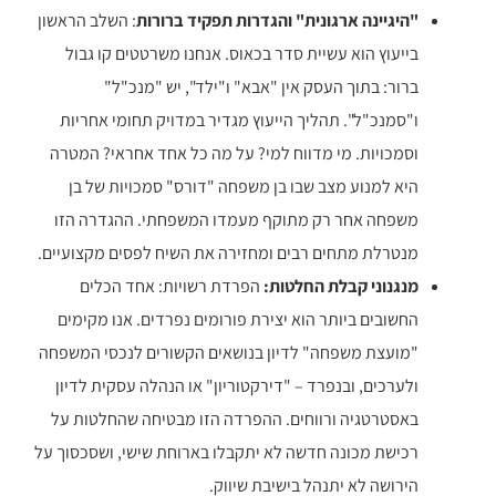
"היגיינה ארגונית" והגדרות תפקיד ברורות
: השלב הראשון
בייעוץ הוא עשיית סדר בכאוס. אנחנו משרטטים קו גבול
ברור: בתוך העסק אין "אבא" ו"ילד", יש "מנכ"ל"
ו"סמנכ"ל". תהליך הייעוץ מגדיר במדויק תחומי אחריות
וסמכויות. מי מדווח למי? על מה כל אחד אחראי? המטרה
היא למנוע מצב שבו בן משפחה "דורס" סמכויות של בן
משפחה אחר רק מתוקף מעמדו המשפחתי. ההגדרה הזו
מנטרלת מתחים רבים ומחזירה את השיח לפסים מקצועיים.
מנגנוני קבלת החלטות:
הפרדת רשויות: אחד הכלים
החשובים ביותר הוא יצירת פורומים נפרדים. אנו מקימים
"מועצת משפחה" לדיון בנושאים הקשורים לנכסי המשפחה
ולערכים, ובנפרד – "דירקטוריון" או הנהלה עסקית לדיון
באסטרטגיה ורווחים. ההפרדה הזו מבטיחה שהחלטות על
רכישת מכונה חדשה לא יתקבלו בארוחת שישי, ושסכסוך על
הירושה לא יתנהל בישיבת שיווק.