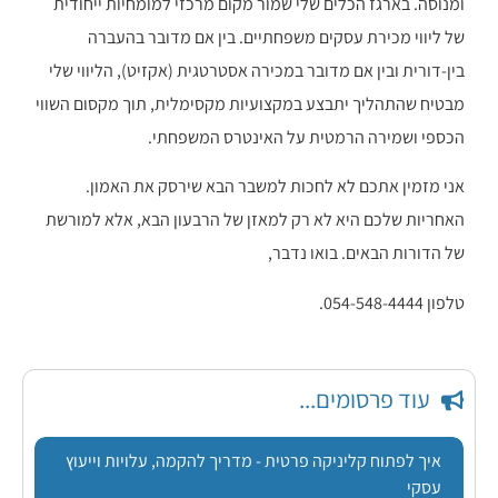
ומנוסה. בארגז הכלים שלי שמור מקום מרכזי למומחיות ייחודית
של ליווי מכירת עסקים משפחתיים. בין אם מדובר בהעברה
בין-דורית ובין אם מדובר במכירה אסטרטגית (אקזיט), הליווי שלי
מבטיח שהתהליך יתבצע במקצועיות מקסימלית, תוך מקסום השווי
הכספי ושמירה הרמטית על האינטרס המשפחתי.
אני מזמין אתכם לא לחכות למשבר הבא שירסק את האמון.
האחריות שלכם היא לא רק למאזן של הרבעון הבא, אלא למורשת
של הדורות הבאים. בואו נדבר,
טלפון 054-548-4444.
עוד פרסומים...
איך לפתוח קליניקה פרטית - מדריך להקמה, עלויות וייעוץ
עסקי