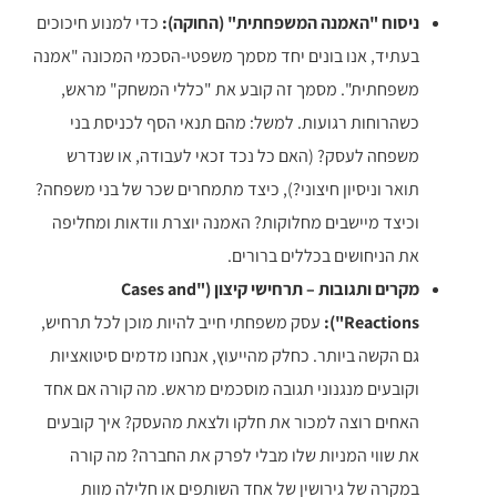
ניסוח "האמנה המשפחתית" (החוקה):
כדי למנוע חיכוכים
בעתיד, אנו בונים יחד מסמך משפטי-הסכמי המכונה "אמנה
משפחתית". מסמך זה קובע את "כללי המשחק" מראש,
כשהרוחות רגועות. למשל: מהם תנאי הסף לכניסת בני
משפחה לעסק? (האם כל נכד זכאי לעבודה, או שנדרש
תואר וניסיון חיצוני?), כיצד מתמחרים שכר של בני משפחה?
וכיצד מיישבים מחלוקות? האמנה יוצרת וודאות ומחליפה
את הניחושים בכללים ברורים.
מקרים ותגובות – תרחישי קיצון ("Cases and
Reactions"):
עסק משפחתי חייב להיות מוכן לכל תרחיש,
גם הקשה ביותר. כחלק מהייעוץ, אנחנו מדמים סיטואציות
וקובעים מנגנוני תגובה מוסכמים מראש. מה קורה אם אחד
האחים רוצה למכור את חלקו ולצאת מהעסק? איך קובעים
את שווי המניות שלו מבלי לפרק את החברה? מה קורה
במקרה של גירושין של אחד השותפים או חלילה מוות