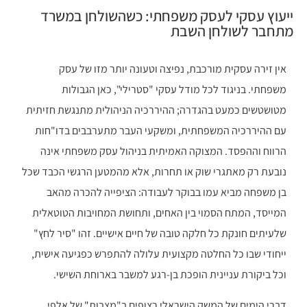
ייעוץ עסקי לעסק משפחתי: כשהשולחן במשרד
מתחבר לשולחן השבת
אין זירה עסקית מורכבת, נפיצה וטעונה יותר מזו של עסק
משפחתי. בניגוד לכל מודל עסקי "סטרילי", כאן הגבולות
מטושטשים כמעט בהגדרה; ההיררכיה הניהולית מתנגשת חזיתית
עם ההיררכיה המשפחתית, ומשקעי העבר מתערבבים בדו"חות
הרווח וההפסד. המצוקה האמיתית בניהול עסק משפחתי אינה
נובעת רק מאתגרי שוק או תחרות, אלא מהמטען הרגשי הכבד שכל
בן משפחה מביא עמו בבוקר לעבודה: הציפייה להכרה מהאב
המייסד, המתח הסמוי בין האחים, ותחושת המחויבות הטוטאלית
שלעיתים חונקת כל חלקה טובה של חיים אישיים. זהו "סיר לחץ"
ייחודי שבו כל החלטה מקצועית עלולה להתפרש כפגיעה אישית,
וכל ביקורת עניינית הופכת בן-רגע למשבר בארוחת השישי.
דברי הימים של המשק הישראלי רצופים ב"מצבות" של אלפי