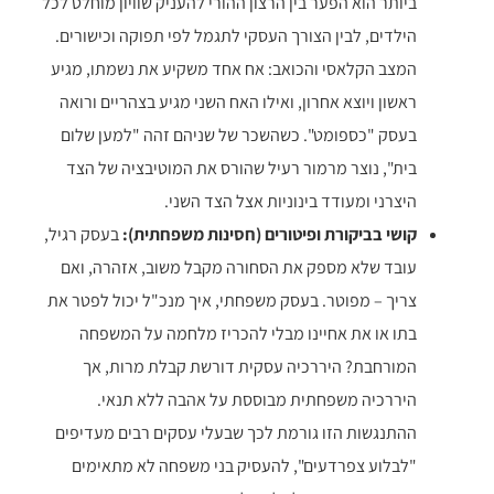
ביותר הוא הפער בין הרצון ההורי להעניק שוויון מוחלט לכל
הילדים, לבין הצורך העסקי לתגמל לפי תפוקה וכישורים.
המצב הקלאסי והכואב: אח אחד משקיע את נשמתו, מגיע
ראשון ויוצא אחרון, ואילו האח השני מגיע בצהריים ורואה
בעסק "כספומט". כשהשכר של שניהם זהה "למען שלום
בית", נוצר מרמור רעיל שהורס את המוטיבציה של הצד
היצרני ומעודד בינוניות אצל הצד השני.
קושי בביקורת ופיטורים (חסינות משפחתית):
בעסק רגיל,
עובד שלא מספק את הסחורה מקבל משוב, אזהרה, ואם
צריך – מפוטר. בעסק משפחתי, איך מנכ"ל יכול לפטר את
בתו או את אחיינו מבלי להכריז מלחמה על המשפחה
המורחבת? היררכיה עסקית דורשת קבלת מרות, אך
היררכיה משפחתית מבוססת על אהבה ללא תנאי.
ההתנגשות הזו גורמת לכך שבעלי עסקים רבים מעדיפים
"לבלוע צפרדעים", להעסיק בני משפחה לא מתאימים