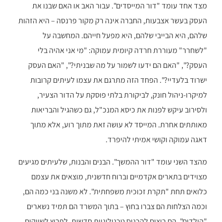
מצד אחד עומד "דור המייסדים". עבור האב או האם שבנו את
העסק בעשר אצבעות, החברה אינה רק מקור פרנסה – היא הזהות
שלהם, היא הבייבי שלהם, היא מפעל חייהם. המחשבה על
"לשחרר" מעוררת חרדה קיומית עמוקה: "מי אני אהיה בלי
העסק?", "האם הם ידעו לשמור על מה שבניתי?", "האם העסק
ישרוד בלעדיי?". הפחד הזה מתרגם את עצמו לעיתים קרובות
למיקרו-ניהול חונק, לביקורת בלתי פוסקת על הדור הצעיר,
ולסירוב עיקש לפנות את כיסא המנכ"ל, גם כשהגיל והבריאות
מאותתים אחרת. המייסד לא עושה זאת מתוך רוע, אלא מתוך
דאגה עמוקה וקושי אמיתי להיפרד.
מהצד השני עומד "דור ההמשך". הבנים והבנות, שלעיתים מגיעים
מצוידים בתארים אקדמיים וברוח חדשנית, מוצאים את עצמם
כלואים תחת "תקרת זכוכית משפחתית". לא משנה בני כמה הם,
וכמה הצלחות הם צברו בחוץ – בתוך המשרד הם תמיד נשארים
"הילדים". הם רוצים להכניס טכנולוגיות חדשות, לפרוץ לשווקים