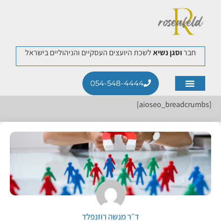
חבר
וסגן נשיא
לשכת היועצים העסקיים והניהוליים בישראל
054-548-4444
תחומי התמחות
לקוחות ממליצים
[aioseo_breadcrumbs]
ד״ר מנשה רוזנפלד