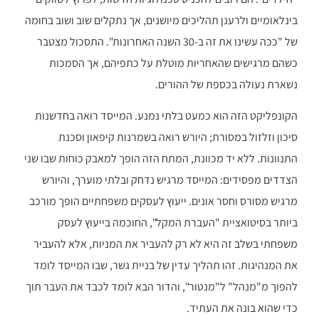
בינלאומיים ולרענן תהליכים מיושנים, אך נתקלים שוב ושוב בחומה
של "ככה עשינו את זה ב-30 השנה האחרונות". התסכול מצטבר
כשהם מרגישים שהאחריות מוטלת על כתפיהם, אך הסמכות
נשארת נעולה בכספת של ההורים.
הקונפליקט הזה הוא כמעט בלתי נמנע. המייסד רואה בחדשנות
סיכון וזלזול במסורת; היורש רואה בשמרנות קיפאון וסכנת
התנוונות. ללא יד מכוונת, המתח הזה הופך למאבק כוחות שבו שני
הצדדים מפסידים: המייסד מרגיש נדחק ובלתי מוערך, והיורש
מרגיש מסורס וחסר אונים. ייעוץ לעסקים משפחתיים הופך מורכב
ביותר בסיטואציית "העברת המקל", החוכמה בייעוץ לעסק
משפחתי בשלב זה היא לא רק להעביר את המניות, אלא להעביר
את המנהיגות. זהו תהליך עדין של בניית גשר, שבו המייסד לומד
להפוך מ"מנהל" ל"מנטור", והדור הבא לומד לכבד את העבר תוך
כדי שהוא בונה את העתיד.